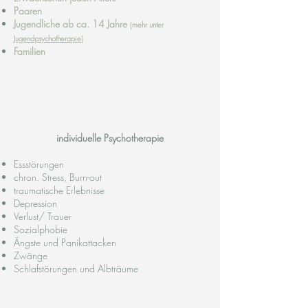
Paaren
Jugendliche ab ca. 14 Jahre
(mehr unter
Jugendpsychotherapie
)
Familien
individuelle Psychotherapie
Essstörungen
chron. Stress, Burn-out
traumatische Erlebnisse
Depression
Verlust/ Trauer
Sozialphobie
Ängste und Panikattacken
Zwänge
Schlafstörungen und Albträume