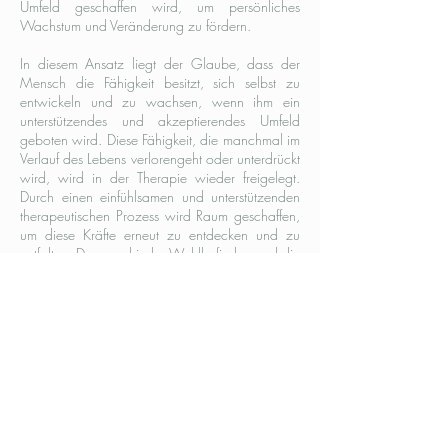
Umfeld geschaffen wird, um persönliches
Wachstum und Veränderung zu fördern.
In diesem Ansatz liegt der Glaube, dass der
Mensch die Fähigkeit besitzt, sich selbst zu
entwickeln und zu wachsen, wenn ihm ein
unterstützendes und akzeptierendes Umfeld
geboten wird. Diese Fähigkeit, die manchmal im
Verlauf des Lebens verlorengeht oder unterdrückt
wird, wird in der Therapie wieder freigelegt.
Durch einen einfühlsamen und unterstützenden
therapeutischen Prozess wird Raum geschaffen,
um diese Kräfte erneut zu entdecken und zu
entfalten. Das psychische Wohlbefinden und die
Gesundheit steigen dadurch nachhaltig an.
Verschwiegenheit:
Als Psychotherapeutin unterliege ich einer
gesetzlich verankerten strengen
Verschwiegenheitspflicht (§ 15 PthG), auch
gegenüber Angehörigen, Ärzt/-innen,
Einrichtungen oder Behörden.
Investition und Dauer: