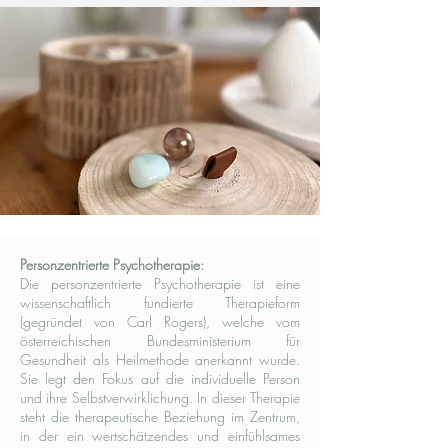
Personzentrierte Psychotherapie:
Die personzentrierte Psychotherapie ist eine
wissenschaftlich fundierte Therapieform
(gegründet von Carl Rogers), welche vom
österreichischen Bundesministerium für
Gesundheit als Heilmethode anerkannt wurde.
Sie legt den Fokus auf die individuelle Person
und ihre Selbstverwirklichung. In dieser Therapie
steht die therapeutische Beziehung im Zentrum,
in der ein wertschätzendes und einfühlsames